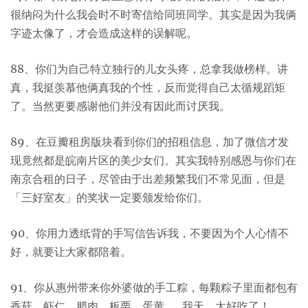
很纳闷为什么我会时不时寄信给同班同学。其实是因为我俩
字迹太像了，才会造成这样的误解呢。
88、你们为自己特立独行的儿女头疼，总拿我做榜样。讲
真，我挺羡慕他俩真我的个性，反而觉得自己太循规蹈矩
了。当然更要感谢他们并没有因此而讨厌我。
89、在豆瓣租房版块看到你们的招租信息，加了微信才发
现竟然都是皖南片区的美少女们。其实我特别感恩与你们在
南京合租的日子，尽管由于出差频繁我们不常见面，但是
「三好室友」的奖状一定要颁发给你们。
90、你用力透纸背的手写信告诉我，不要因为个人心情不
好，就要让大家都陪着。
91、你从惠州带来你外婆做的手工粽，每颗粽子里面都包有
香菇、虾仁、腊肉、板栗、蛋黄……我天，太好吃了！