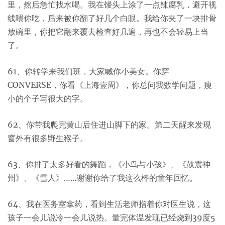
里，然后急忙找水喝。我在馒头上涂了一点辣腐乳，避开视
线喂你吃，后来被你翻了好几个白眼。我给你夹了一块排骨
放碗里，你把它翻来覆去检查好几遍，再也不会轻易上当
了。
61、你转学来我们班，大家喊你小美女。你穿
CONVERSE，你看《上海壹周》，你总问我数学问题，瘦
小的个子写很大的字。
62、你带我爬完黄山后住进山脚下的家。第二天醒来发现
窗外有很多野生猴子。
63、你排了太多好看的舞蹈，《小鸟与小孩》、《鼓震神
州》、《雪人》……谢谢你给了我这么棒的童年回忆。
64、我在医务室拿药，看到生活老师指着你对医生说，这
孩子一会儿说冷一会儿说热。量完体温发现已经烧到39度5