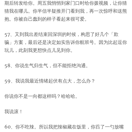
期后转发给你。周五我悄悄到家门口时给你拨视频，让你猜
猜我在哪儿。你半信半疑推开门看到我，再一次惊呼和送熊
抱。你被自己蠢到的样子看起来很可爱。
57、又到我出差结束回深圳的时候，构思了好几个「欺
骗」方案，最后还是决定如实告诉你航班号。因为比起逗你
玩儿，此刻我更想快点儿见到你。
58、你说生气归生气，但不能拒绝沟通。
59、我说我最近情绪起伏有点大，怎么办？
你说你不是一向都这样吗？哈哈哈。
我说滚！
60、你不吃辣。所以我把辣椒藏在饭里，你舀了一勺放嘴