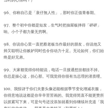
当时的心情吗？）
96、你称自己是「衰仔無人性」，那时你正值青春期。
97、整个初中你都是短发，生气时把抽屉板摔得「砰砰」
响。小个子都力量无穷啊。
98、你说你心里一直把蔡老板当作最好的朋友，你说他又
帅又聪明让你嫉妒同时也令你动力十足。无论如何，你们始
终是好兄弟。
99、大家都觉得你特能说，电话一旦接通想挂都挂不掉。
你总是操心这，担心那。可我觉得你很有当总理的潜质哩。
100、我惊讶于你们夫妻头像还能根据季节变化增减衣服，
你得意地说这都是你辛辛苦苦画的。我觉得简直不能更赞所
以抓紧写下来，可是句号还没添加就看到你继续补充道「我