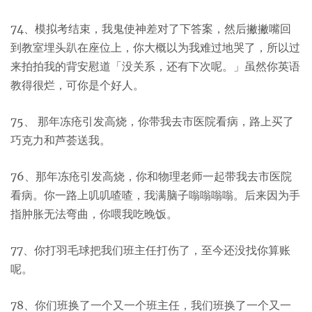
74、模拟考结束，我鬼使神差对了下答案，然后撇撇嘴回
到教室埋头趴在座位上，你大概以为我难过地哭了，所以过
来拍拍我的背安慰道「没关系，还有下次呢。」虽然你英语
教得很烂，可你是个好人。
75、 那年冻疮引发高烧，你带我去市医院看病，路上买了
巧克力和芦荟送我。
76、那年冻疮引发高烧，你和物理老师一起带我去市医院
看病。你一路上叽叽喳喳，我满脑子嗡嗡嗡嗡。后来因为手
指肿胀无法弯曲，你喂我吃晚饭。
77、你打羽毛球把我们班主任打伤了，至今还没找你算账
呢。
78、你们班换了一个又一个班主任，我们班换了一个又一