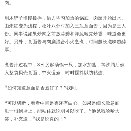
肉。
用木铲子慢慢搅拌，借力均匀加热的锅底，肉糜开始出水、
由朱红变为浅棕，收汁八分时加入三瓶意面酱，因为是三人
份。同事说如果炒肉之前放蒜瓣和洋葱粒先炒香，味道会更
好。另外，意面酱与肉糜混合小火烹煮，时间越长滋味越醇
厚。
煮酱汁过程中，SH 另起汤锅一只，加水加盐，等沸腾后倒
入整袋贝壳意面，中火慢煮，时时搅拌以防粘连。
“如何知道意面是否煮好了？”我问。
“可以切断，看看中间是否还有白心。如果是细长款意面，
甩一根到墙上，能粘住就说明可以吃了。”他见我哈哈大
笑，补充道，“我是说真的！”