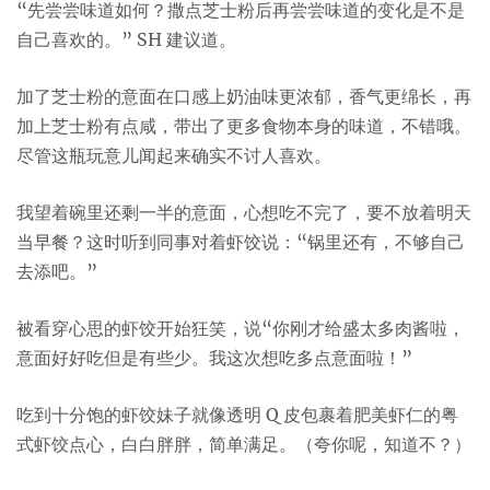
“先尝尝味道如何？撒点芝士粉后再尝尝味道的变化是不是
自己喜欢的。” SH 建议道。
加了芝士粉的意面在口感上奶油味更浓郁，香气更绵长，再
加上芝士粉有点咸，带出了更多食物本身的味道，不错哦。
尽管这瓶玩意儿闻起来确实不讨人喜欢。
我望着碗里还剩一半的意面，心想吃不完了，要不放着明天
当早餐？这时听到同事对着虾饺说：“锅里还有，不够自己
去添吧。”
被看穿心思的虾饺开始狂笑，说“你刚才给盛太多肉酱啦，
意面好好吃但是有些少。我这次想吃多点意面啦！”
吃到十分饱的虾饺妹子就像透明 Q 皮包裹着肥美虾仁的粤
式虾饺点心，白白胖胖，简单满足。（夸你呢，知道不？）