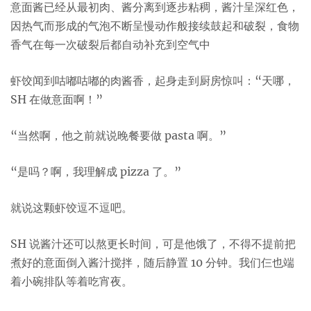
意面酱已经从最初肉、酱分离到逐步粘稠，酱汁呈深红色，
因热气而形成的气泡不断呈慢动作般接续鼓起和破裂，食物
香气在每一次破裂后都自动补充到空气中
虾饺闻到咕嘟咕嘟的肉酱香，起身走到厨房惊叫：“天哪，
SH 在做意面啊！”
“当然啊，他之前就说晚餐要做 pasta 啊。”
“是吗？啊，我理解成 pizza 了。”
就说这颗虾饺逗不逗吧。
SH 说酱汁还可以熬更长时间，可是他饿了，不得不提前把
煮好的意面倒入酱汁搅拌，随后静置 10 分钟。我们仨也端
着小碗排队等着吃宵夜。