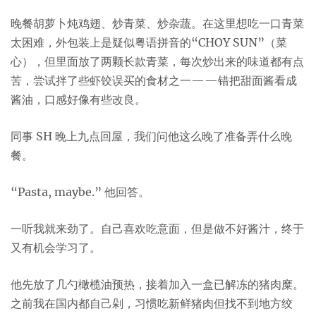
晚餐胡萝卜炖鸡翅、炒青菜、炒杂蔬。在这里想吃一口青菜
太困难，外包装上是疑似粤语拼音的“CHOY SUN”（菜
心），但里面放了两颗长款青菜，每次炒出来的味道都有点
苦，尝试拌了些虾饺误买的食材之一——错把甜面酱看成
酱油，口感好像有些改良。
同事 SH 晚上九点回屋，我们问他这么晚了准备弄什么晚
餐。
“Pasta, maybe.” 他回答。
一听我就来劲了。自己喜欢吃意面，但是做不好酱汁，终于
又有机会学习了。
他先放了几勺橄榄油预热，接着加入一盒已解冻的猪肉糜。
之前我在国内都自己剁，习惯吃新鲜猪肉但找不到地方绞