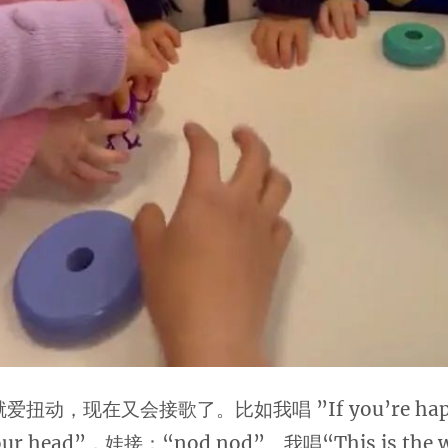
扭动，现在又会接歌了。比如我唱 ”If you’re happy
our head”，娃接：“nod nod”。我唱“This is the w