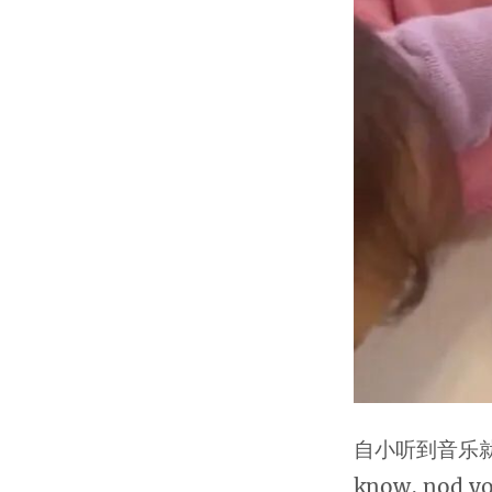
自小听到音乐就爱
know, nod y