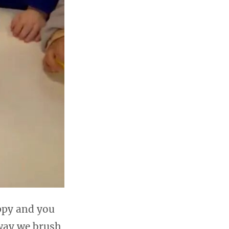
 and you
ay we brush