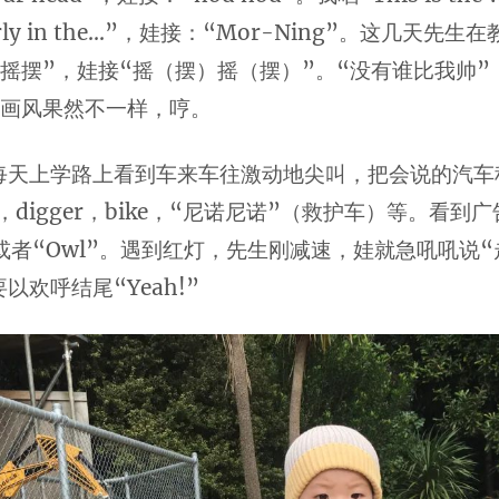
, early in the…”，娃接：“Mor-Ning”。这几天先
摇摆”，娃接“摇（摆）摇（摆）”。“没有谁比我帅”
的画风果然不一样，哼。
每天上学路上看到车来车往激动地尖叫，把会说的汽车
s，digger，bike，“尼诺尼诺”（救护车）等。看到
s”或者“Owl”。遇到红灯，先生刚减速，娃就急吼吼说
以欢呼结尾“Yeah!”