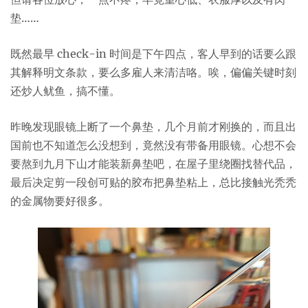
垫……
既然最早 check-in 时间是下午四点，客人早到的话要么跟
其解释明文条款，要么多雇人来清洁咯。唉，偏偏关键时刻
还炒人鱿鱼，搞不懂。
昨晚发现眼镜上断了一个鼻垫，几个月前才刚换的，而且出
国前也不知道怎么没想到，竟然没有带备用眼镜。心想不会
要熬到九月下山才能装新鼻垫吧，在屋子里绕圈找替代品，
最后决定剪一段创可贴的胶布把鼻垫粘上，总比接触光秃秃
的金属物要好很多。