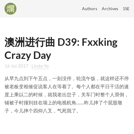
Authors
Archives
1SE
澳洲进行曲 D39: Fxxking
Crazy Day
16 Jul 2017
Linda Ye
从早九点到下午五点，一刻没停，轮流午饭，就这样还不停
被老板变相催促说客人在等着了。每个人都在平日干活的速
度上乘以二的时候，就我老出岔子，关车门时整个人滑倒，
铺被子时撞到挂在墙上的电视机角……昨儿摔了个屁股墩
子，今儿摔个四仰八叉，气死我了。