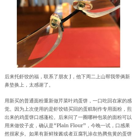
后来托虾饺的福，联系了朋友 J，他下周二上山帮我带俩新
鼻垫换上，太感谢了。
用新买的普通面粉重新做芹菜叶鸡蛋饼，一口吃回在家的感
觉。因为上次使用的是虾饺错买回的蛋糕制作专用面粉，煎
出来的鸡蛋饼口感蓬松。后来问了一圈哪种包装的面粉可以
用来做饺子皮，确认是“Plain Flour”，今晚一试，口感果
然很家乡。如果有新鲜辣酱或者豆腐乳涂在热腾焦黄的蛋饼