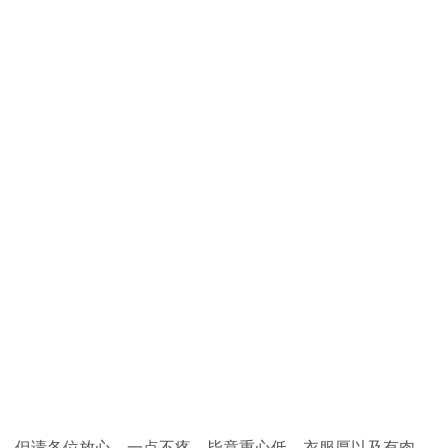
但请各位放心，一点不疼，毕竟重心低、衣服厚以及有肉