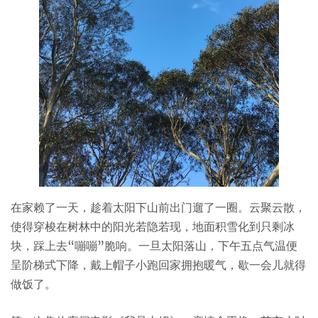
在家赖了一天，趁着太阳下山前出门遛了一圈。云聚云散，
使得穿梭在树林中的阳光若隐若现，地面积雪化到只剩冰
块，踩上去“嘣嘣”脆响。一旦太阳落山，下午五点气温便
呈阶梯式下降，戴上帽子小跑回家拥抱暖气，歇一会儿就得
做饭了。