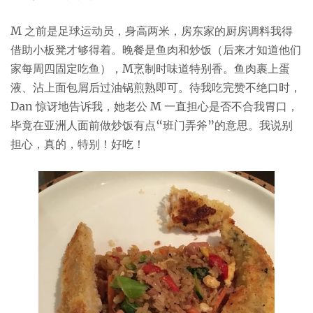
M 之前是足球运动员，身高两米，房东家的厨房调料我得
借助小板凳才够得着。晚餐是鱼肉和炒饭（后来才知道他们
家每周四固定吃鱼），M烹制时味道特别香。鱼肉裹上蛋
液、沾上面包屑后过油锅煎熟即可。待我吃完赞不绝口时，
Dan 惊讶地告诉我，她老公 M 一直担心是否不合我胃口，
毕竟在亚洲人面前做炒饭有点“班门弄斧”的意思。我说别
担心，真的，特别！好吃！