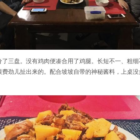
分了三盘。没有鸡肉便凑合用了鸡腿。长短不一、粗细
根费劲儿扯出来的。配合坡坡自带的神秘酱料，上桌没