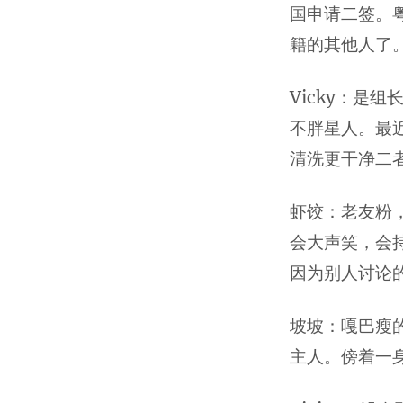
国申请二签。粤
籍的其他人了
Vicky：是
不胖星人。最
清洗更干净二
虾饺：老友粉
会大声笑，会
因为别人讨论
坡坡：嘎巴瘦
主人。傍着一