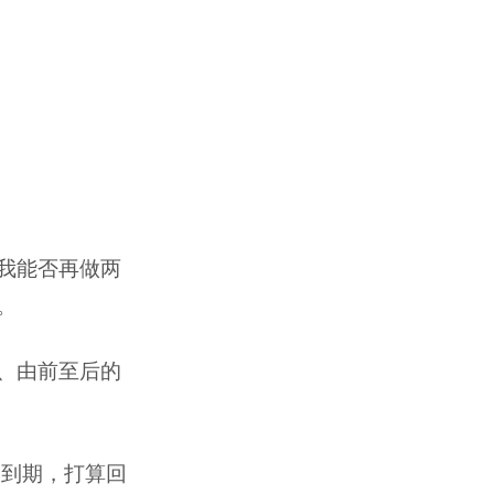
我能否再做两
。
、由前至后的
多到期，打算回