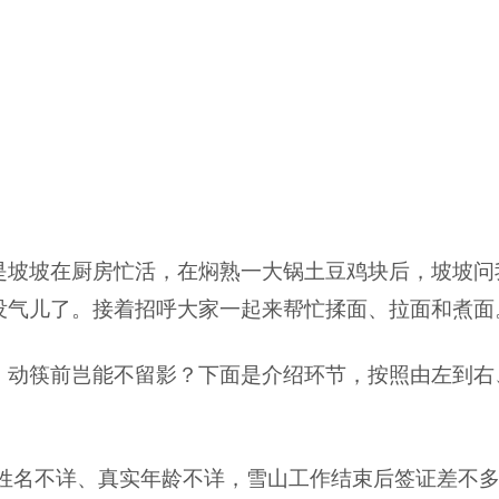
是坡坡在厨房忙活，在焖熟一大锅土豆鸡块后，坡坡问
没气儿了。接着招呼大家一起来帮忙揉面、拉面和煮面
，动筷前岂能不留影？下面是介绍环节，按照由左到右
。
真实姓名不详、真实年龄不详，雪山工作结束后签证差不