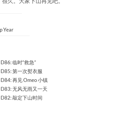
了很久。大家下山再见吧。
p Year
86: 临时“救急”
D85: 第一次熨衣服
84: 再见 Omeo 小镇
D83: 无风无雨又一天
D82: 敲定下山时间