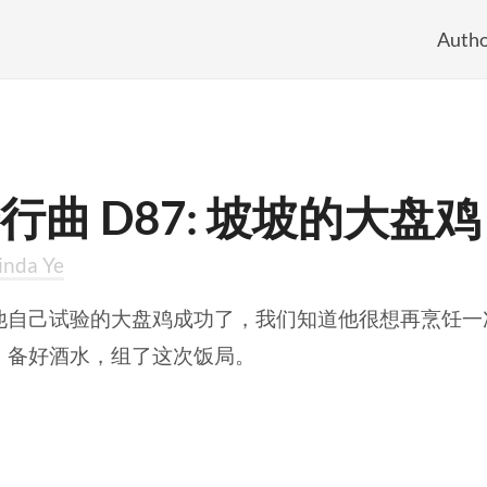
Autho
行曲 D87: 坡坡的大盘鸡
inda Ye
他自己试验的大盘鸡成功了，我们知道他很想再烹饪一
、备好酒水，组了这次饭局。