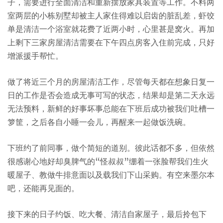
子，需要进行全面清洁和重新摆放家具装置等工作。不料两
室两层的小栋别墅却被主人家住得难以启齿的脏乱差，虾饺
单是清洁一个浴室就花费了近两小时，心里甚是窝火。再加
上剩下三家房屋清洁需要在下午四点房客入住前完成，只好
增派援手帮忙。
做了将近三个月的房屋清洁工作，尽管每天都在想象日复一
日的工作是否会造成无事可写的状态，结果却是第二天永远
无法预料，新鲜的好事坏事总能在下班后成功被我们吐槽一
箩筐，之后各自小睡一会儿，再醒来一起做饭洗碗。
下班约了前同事，做个简短的道别。彼此话都不多，但依然
很感谢心地好却臭脾气的“怪叔叔”绷着一张脸帮我们生火
暖屋子、教做牛排意面以及载我们下山采购。有空来墨尔本
吧，还能再见面的。
接下来的日子约饭、吃大餐、清洁自家屋子，最后拎包下