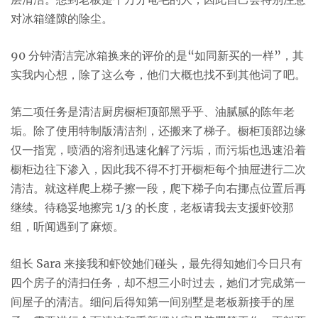
对冰箱缝隙的除尘。
90 分钟清洁完冰箱换来的评价的是“如同新买的一样”，其
实我内心想，除了这么夸，他们大概也找不到其他词了吧。
第二项任务是清洁厨房橱柜顶部黑乎乎、油腻腻的陈年老
垢。除了使用特制版清洁剂，还搬来了梯子。橱柜顶部边缘
仅一指宽，喷洒的溶剂迅速化解了污垢，而污垢也迅速沿着
橱柜边往下渗入，因此我不得不打开橱柜每个抽屉进行二次
清洁。就这样爬上梯子擦一段，爬下梯子向右挪点位置后再
继续。待稳妥地擦完 1/3 的长度，老板请我去支援虾饺那
组，听闻遇到了麻烦。
组长 Sara 来接我和虾饺她们碰头，最先得知她们今日只有
四个房子的清扫任务，却不想三小时过去，她们才完成第一
间屋子的清洁。细问后得知第一间别墅是老板新接手的屋