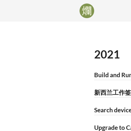
2021
Build and Ru
新西兰工作签
Search device
Upgrade to C