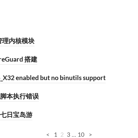
 管理内核模块
reGuard 搭建
32 enabled but no binutils support
脚本执行错误
七日宝岛游
<
1
2
3
…
10
>