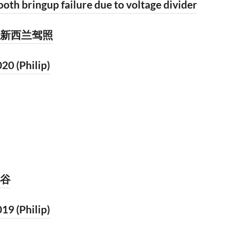
ooth bringup failure due to voltage divider
新西兰驾照
20 (Philip)
谷
19 (Philip)